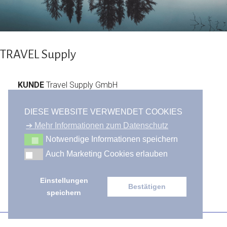
TRAVEL Supply
KUNDE
Travel Supply GmbH
JAHR
2019
DIESE WEBSITE VERWENDET COOKIES
LEISTUNG
Logo Design
➔ Mehr Informationen zum Datenschutz
Notwendige Informationen speichern
Logodesign für einen Vermietungsfirma von Surf- &
Auch Marketing Cookies erlauben
Outdoorequipment.
Einstellungen
Bestätigen
speichern