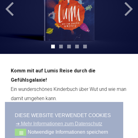
Komm mit auf Lumis Reise durch die
Gefühlsgalaxie!
Ein wunderschönes Kinderbuch über Wut und wie man
damit umgehen kann.
DIESE WEBSITE VERWENDET COOKIES
KUNDE
Nadine Atzenhofer
➔ Mehr Informationen zum Datenschutz
JAHR
2025
Notwendige Informationen speichern
LEISTUNG
Gestaltung, Satz und Illustrationen